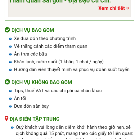
Thăm Quan Sài gòn - Địa Đạo Củ Chi.
Xem chi tiết
DỊCH VỤ BAO GỒM
Xe đưa đón theo chương trình
Vé thắng cảnh các điểm tham quan
Ăn trưa các bữa
Khăn lạnh, nước suối (1 khăn, 1 chai / ngày)
Hướng dẫn viên thuyết minh và phục vụ đoàn suốt tuyến
DỊCH VỤ KHÔNG BAO GỒM
Tips, thuế VAT và các chi phí cá nhân khác
Ăn tối
Đưa đón sân bay
ĐỊA ĐIỂM TẬP TRUNG
Quý khách vui lòng đến điểm khởi hành theo giờ hẹn, xê
dịch không quá 15 phút, mang theo các giấy tờ liên quan: