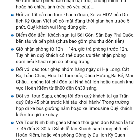
vé tour hoăc phiếu xác nhận đặt tour, chứng minh thư
hoặc hộ chiếu, ảnh (nếu có yêu cầu)…
Đối với tất cả các tour khách đoàn, Xe và HDV của Du
lịch Kỳ Quan Việt sẽ có mặt đúng thời gian hẹn trước 5
phút, Quý khách vui lòng đúng giờ.
Điểm đón tiễn
:
Khách sạn tại Sài Gòn, Sân Bay Phú Quốc,
bến tàu và bến phà (chưa bao gồm phụ thu đón tiễn)
Giờ nhận phòng từ 12h – 14h, giờ trả phòng trước 12h.
Tuy nhiên quý khách có thể được ưu tiên nhận phòng
sớm nếu khách sạn có phòng trống.
Đối với các tour ghép nhóm hàng ngày đi Hạ Long, Cát
Bà, Tuần Châu, Hoa Lư Tam cốc, Chùa Hương,Ba Bể, Mai
Châu… chúng tôi chỉ đón tại Nhà hát lớn hoặc quanh khu
vực Hoàn Kiếm từ 8h00 đến 8h30 sáng.
Đối với tour Sapa, chúng tôi đón quý khách tại ga Trần
quý Cáp 45 phút trước khi tàu khởi hành/ Trong trường
hợp đi xe bus giường nằm hoặc xe limousine Quý Khách
kiểm tra giờ xe chạy.
Với Tour Ninh bình ghép Khách thời gian đón Khách là từ
7: 45 đến 8: 30 tại Sảnh lễ tân Khách sạn trong phố cổ
Hoàn Kiếm, hoặc văn phòng Công ty Du lịch Kỳ Quan