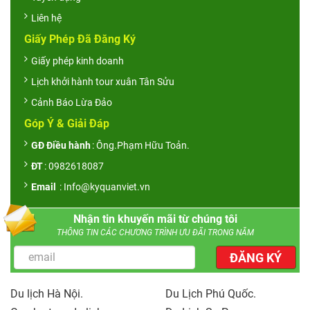
Liên hệ
Giấy Phép Đã Đăng Ký
Giấy phép kinh doanh
Lịch khởi hành tour xuân Tân Sửu
Cảnh Báo Lừa Đảo
Góp Ý & Giải Đáp
GĐ Điều hành
: Ông.Phạm Hữu Toản.
ĐT
: 0982618087
Email
: Info@kyquanviet.vn
Nhận tin khuyến mãi từ chúng tôi
THÔNG TIN CÁC CHƯƠNG TRÌNH ƯU ĐÃI TRONG NĂM
ĐĂNG KÝ
Du lịch Hà Nội.
Du Lịch Phú Quốc.