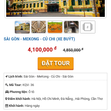
8
SÀI GÒN - MEKONG - CỦ CHI (XE BUÝT)
đ
4,100,000
đ
4,850,000
ĐẶT TOUR
Lịch trình:
Sài Gòn - MeKong - Củ Chi - Sài Gòn
Mã Tour:
KQV- 36
Phương tiện:
Ô tô
Điểm khởi hành:
Hà Nội, Hồ Chí Minh, Đà Nẵng , Hải Phòng, Cần Thơ
Khởi hành:
Hàng ngày