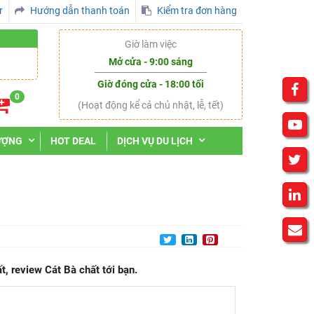
r
Hướng dẫn thanh toán
Kiểm tra đơn hàng
Giờ làm việc
Mở cửa - 9:00 sáng
Giờ đóng cửa - 18:00 tối
0
(Hoạt động kể cả chủ nhật, lễ, tết)
ƯỢNG
HOT DEAL
DỊCH VỤ DU LỊCH
, review Cát Bà chất tới bạn.