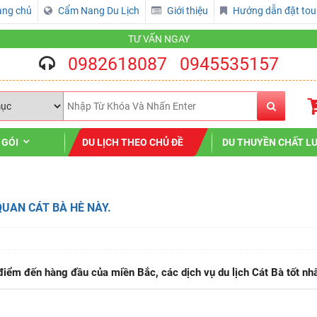
ang chủ
Cẩm Nang Du Lịch
Giới thiệu
Hướng dẫn đặt tou
TƯ VẤN NGAY
0982618087
0945535157
 GÓI
DU LỊCH THEO CHỦ ĐỀ
DU THUYỀN CHẤT L
UAN CÁT BÀ HÈ NÀY.
iểm đến hàng đầu của miền Bắc, các dịch vụ du lịch Cát Bà tốt nhất