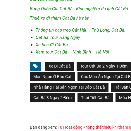
Rừng Quốc Gia Cát Bà - Kinh nghiệm du lịch Cát Bà.
Thuê xe đi thăm Cát Bà hè này.
Thông tin cáp treo Cát Hải – Phù Long, Cát Bà.
Cát Bà Tour Hàng Ngày
.
Xe bus đi Cát Bà.
Xem tour Cát Bà – Ninh Bình – Hà Nội
Xe Đi Cát Bà
Tour Cát Bà 2 Ngày 1 Đêm
Món Ngon Ở Bàu Cát
Các Món Ăn Ngon Tại Cát 
Nhà Hàng Hải Sản Ngon Tại Đảo Cát Bà
Hải Sản 
Cát Bà 3 Ngày 2 Đêm
Thời Tiết Cát Bà
Mùa H
Bạn đang xem:
10 Hoạt động không thể thiếu khi thăm 