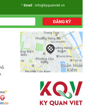
Email
: Info@kyquanviet.vn
ĐĂNG KÝ
hỗ.
n.