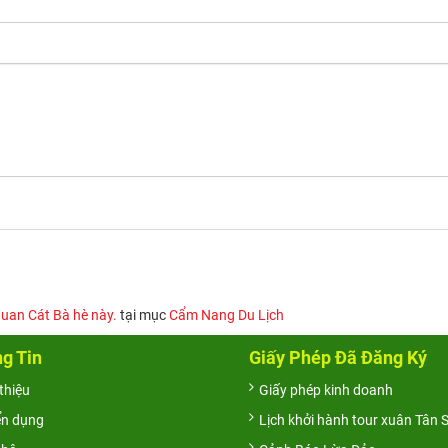
quan Cát Bà hè này.
tại mục
Cẩm Nang Du Lịch
g Tin
Giấy Phép Đã Đăng Ký
 thiệu
Giấy phép kinh doanh
ển dụng
Lịch khởi hành tour xuân Tân 