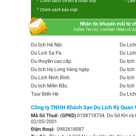
Chính sách trẻ em & hoàn hủy.
Liên
Chính sách bảo mật
Nhận tin khuyến mãi từ c
THÔNG TIN CÁC CHƯƠNG TRÌNH ƯU Đ
Du lịch Hà Nội.
Du Lịc
Du Lịch Sa Pa.
Du Lịch
Du thuyền cao cấp.
Du lịch
Du lịch Hạ Long hàng ngày.
Du lịc
Du Lịch Ninh Bình.
Du lịch
Du lịch Miền Bắc.
Du lịch
Tour Biển Hè
Du Lịch
Công ty TNHH Khách Sạn Du Lịch Kỳ Quan V
Mã Số Thuế: (GPKD)
0108718734. Do Sở KH và 
02/05/2001.
Điện thoại:
0982618087