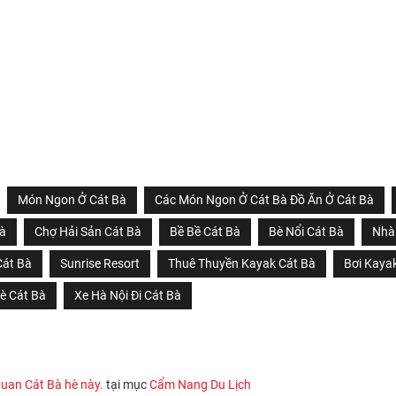
Món Ngon Ở Cát Bà
Các Món Ngon Ở Cát Bà Đồ Ăn Ở Cát Bà
Bà
Chợ Hải Sản Cát Bà
Bề Bề Cát Bà
Bè Nổi Cát Bà
Nhà
Cát Bà
Sunrise Resort
Thuê Thuyền Kayak Cát Bà
Bơi Kaya
è Cát Bà
Xe Hà Nội Đi Cát Bà
quan Cát Bà hè này.
tại mục
Cẩm Nang Du Lịch