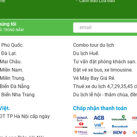
 hệ
Cảnh Báo Lừa Đảo
húng tôi
ÃI TRONG NĂM
h Phú Quốc.
Combo tour du lịch
 Đà Lạt.
Du lịch Huế.
 Mai Châu.
Tư vấn đặt phòng khách sạn.
h Miền Nam.
Đặt vé xe bus, xe limousine.
 Miền Trung.
Vé Máy Bay Giá Rẻ.
 Biển Đà Nẵng.
Thuê xe du lịch 4,7,29,35,45 c
 Biển Nha Trang.
Du lịch lễ hội - thăm chùa, đề
iệt.
Chấp nhận thanh toán
ĐT TP Hà Nội cấp ngày