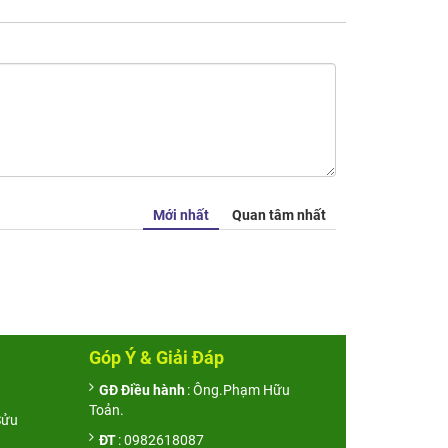
Mới nhất
Quan tâm nhất
Góp Ý & Giải Đáp
GĐ Điều hành
: Ông.Phạm Hữu
Toản.
Sửu
ĐT
: 0982618087