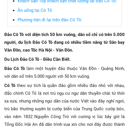
Khách Sạn Top khách sạn chất lượng tại đảo Cô Tô:
Ăn uống tại Cô Tô
Phương tiện đi lại trên đảo Cô Tô:
Đảo Cô Tô với diện tích 50 km vuông, dân số chỉ có trên 5.000
người, du lịch Đảo Cô Tô đang có nhiều tiềm năng từ Sân bay
Vân Đồn, cao Tốc Hà Nội - Vân Đồn.
Du Lịch Đảo Cô Tô - Điều Cần Biết.
Đảo Cô Tô
làm một huyện đảo thuộc Vân Đồn - Quảng Ninh,
với dân số trên 5.000 người với 50 km vuông.
Cô Tô
theo sự tích là quần đảo gồm nhiều đảo nhỏ với nhau,
đẩo chính Cô Tô là nơi trú ngụ cư ngư dân thuyền chài từ thời
xa xưa, nhưng những ngư dân của nước Việt vào đây nghỉ ngơi,
trú bão thường xuyên bị cướp biển của Trung Quốc cướp bóc,
vào năm 1832 Nguyễn Công Trứ với cương vị lúc bây giờ là
Tổng Đốc Hải An đã dân trình vua xin cho nơi đây được thành