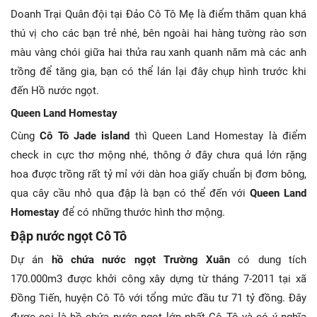
Doanh Trại Quân đội tại Đảo Cô Tô Mẹ là điểm thăm quan khá
thú vị cho các bạn trẻ nhé, bên ngoài hai hàng tường rào sơn
màu vàng chói giữa hai thửa rau xanh quanh năm mà các anh
trồng để tăng gia, bạn có thể lán lại đây chụp hình trước khi
đến Hồ nước ngọt.
Queen Land Homestay
Cùng
Cô Tô Jade island
thì Queen Land Homestay là điểm
check in cực thơ mộng nhé, thông ở đây chưa quá lớn rặng
hoa được trồng rất tỷ mỉ với dàn hoa giấy chuẩn bị đơm bông,
qua cây cầu nhỏ qua đập là bạn có thể đến với
Queen Land
Homestay
để có những thước hình thơ mộng.
Đập nước ngọt Cô Tô
Dự án
hồ chứa nước ngọt Trường Xuân
có dung tích
170.000m3 được khởi công xây dựng từ tháng 7-2011 tại xã
Đồng Tiến, huyện Cô Tô với tổng mức đầu tư 71 tỷ đồng. Đây
được coi là hồ chứa nước ngọt lớn nhất Cô Tô và có ý nghĩa