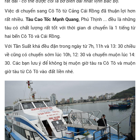
rất dài -
có thể được coi là bờ biển dài nhất vịnh Bắc Bộ.
Việc di chuyển sang Cô Tô từ Cảng Cái Rồng đã thuận lợi hơn
rất nhiều.
Tàu Cao Tốc Mạnh Quang
, Phú Thịnh ... đều là những
tàu có chất lượng rất tốt với thời gian di chuyển là 1 tiếng từ
hai bến Cô Tô và Cái Rồng.
Với Tần Suất khá đều đặn trong ngày từ 7h, 11h và 13: 30 chiều
về cũng có chuyến sớm lúc 10h, 12: 30 và chuyến muộn lúc 14:
30. Các bạn lưu ý để không bị muộn giờ tàu ra Cô Tô và muộn
giờ tàu từ Cô Tô vào đất liền nhé.