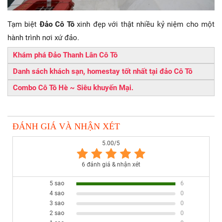
Tạm biệt
Đảo Cô Tô
xinh đẹp với thật nhiều kỷ niệm cho một
hành trình nơi xứ đảo.
Khám phá Đảo Thanh Lân Cô Tô
Danh sách khách sạn, homestay tốt nhất tại đảo Cô Tô
Combo Cô Tô Hè ~ Siêu khuyến Mại.
ĐÁNH GIÁ VÀ NHẬN XÉT
5.00/5
6 đánh giá & nhận xét
5 sao
6
4 sao
0
3 sao
0
2 sao
0