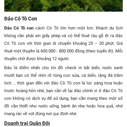
Đảo Cô Tô Con
Đảo Cô Tô con
cách Cô Tô lớn hơn một km. Khách du lịch
không cần phải xin giấy phép và có thể thuê tàu gỗ đi ra đảo
Cô Tô con với thời gian di chuyển khoảng 25 – 30 phút. Giá
thuê một thuyền là 600.000 - 800.000 đồng (theo tuyến đi). Mỗi
thuyền chở được khoảng 12 người.
Đảo là điểm nhấn cho tín đồ check in bãi biển, nước xanh
mướt bạn có thể nhìn rõ từng con sứa, cá biển, rặng đá trầm
tích … thời gian đến với đảo Cô Tô con là lúc sáng trưa hoặc
trước hoàng hôn nhé, bạn cần về lại đảo chính vì ở đảo Cô Tô
con không có dịch vụ để sử dụng, bạn cần mang theo một số
đồ cần thiết như nước uống, bánh ăn nhẹ hoặc hoa quả, nhớ
mang rác về vứt đúng nơi qui định nhé.
Doanh trại Quân Đội