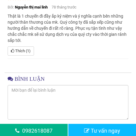
Bởi:
Nguyễn thị mai linh
78 tháng trước
Thật là 1 chuyến đi đầy ắp kỷ niệm và ý nghĩa cạnh bên những
người thân thương của mk. Quý công ty đã sắp xếp cũng như
hướng dẫn về chuyến đi rất rõ ràng. Phục vụ tận tình như vậy
chắc chắc mk sẽ sử dụng dịch vụ của quý cty vào thời gian rảnh
sắp tới.
Thích (1)
BÌNH LUẬN
10 Bình Luận
0982618087
Tư vấn ngay
Mới nhất
Quan tâm nhất