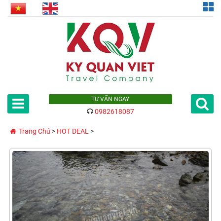
TƯ VẤN NGAY
0982618087
Trang Chủ
>
HOT DEAL
>