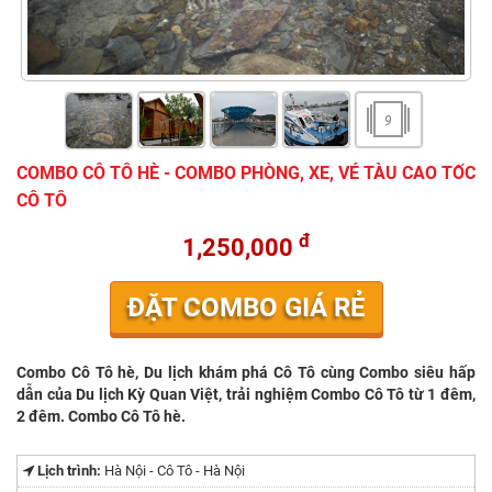
9
COMBO CÔ TÔ HÈ - COMBO PHÒNG, XE, VÉ TÀU CAO TỐC
CÔ TÔ
đ
1,250,000
ĐẶT COMBO GIÁ RẺ
Combo Cô Tô hè, Du lịch khám phá Cô Tô cùng Combo siêu hấp
dẫn của Du lịch Kỳ Quan Việt, trải nghiệm Combo Cô Tô từ 1 đêm,
2 đêm. Combo Cô Tô hè.
Lịch trình:
Hà Nội - Cô Tô - Hà Nội