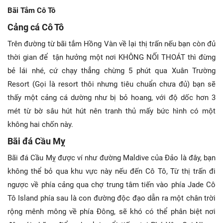
Bãi Tắm Cô Tô
Cảng cá Cô Tô
Trên đường từ bãi tắm Hồng Vàn về lại thị trấn nếu bạn còn đủ
thời gian để tận hưởng một nơi KHÔNG NỐI THOÁT thì đừng
bẻ lái nhé, cứ chạy thẳng chừng 5 phút qua Xuân Trường
Resort (Gọi là resort thôi nhưng tiêu chuẩn chưa đủ) bạn sẽ
thấy một cảng cá dường như bị bỏ hoang, với độ dốc hơn 3
mét từ bờ sâu hút hút nên tranh thủ mấy bức hình có một
không hai chốn này.
Bãi đá Cầu Mỵ
Bãi đá Cầu Mỵ được ví như đường Maldive của Đảo là đây, bạn
không thể bỏ qua khu vực này nếu đến Cô Tô, Từ thị trấn đi
ngược về phía cảng qua chợ trung tâm tiến vào phía Jade Cô
Tô Island phía sau là con đường độc đạo dẫn ra một chân trời
rộng mênh mông về phía Đông, sẽ khó có thể phân biệt nơi